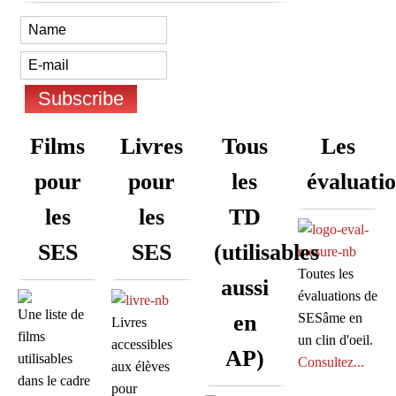
Films
Livres
Tous
Les
pour
pour
les
évaluati
les
les
TD
SES
SES
(utilisables
Toutes les
aussi
évaluations de
Une liste de
en
SESâme en
Livres
films
un clin d'oeil.
accessibles
AP)
utilisables
Consultez...
aux élèves
dans le cadre
pour