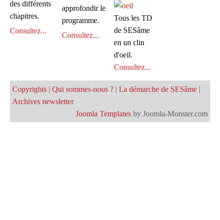
des différents
approfondir le
chapitres.
Tous les TD
programme.
de SESâme
Consultez...
Consultez...
en un clin
d'oeil.
Consultez...
Copyrights
|
Qui sommes-nous ?
|
La démarche de SESâme
|
Archives newsletter
Joomla Templates
by Joomla-Monster.com