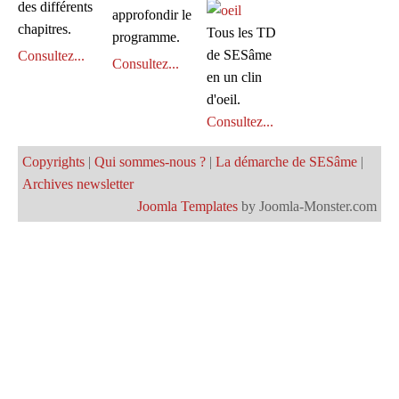
des différents
approfondir le
chapitres.
Tous les TD
programme.
de SESâme
Consultez...
Consultez...
en un clin
d'oeil.
Consultez...
Copyrights
|
Qui sommes-nous ?
|
La démarche de SESâme
|
Archives newsletter
Joomla Templates
by Joomla-Monster.com