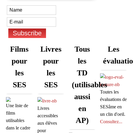
Films
Livres
Tous
Les
pour
pour
les
évaluati
les
les
TD
SES
SES
(utilisables
Toutes les
aussi
évaluations de
Une liste de
en
SESâme en
Livres
films
un clin d'oeil.
accessibles
AP)
utilisables
Consultez...
aux élèves
dans le cadre
pour