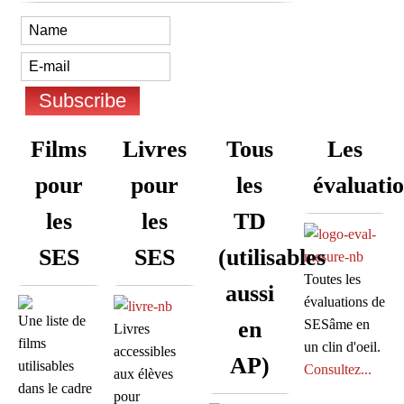
Films
Livres
Tous
Les
pour
pour
les
évaluati
les
les
TD
SES
SES
(utilisables
Toutes les
aussi
évaluations de
Une liste de
en
SESâme en
Livres
films
un clin d'oeil.
accessibles
AP)
utilisables
Consultez...
aux élèves
dans le cadre
pour