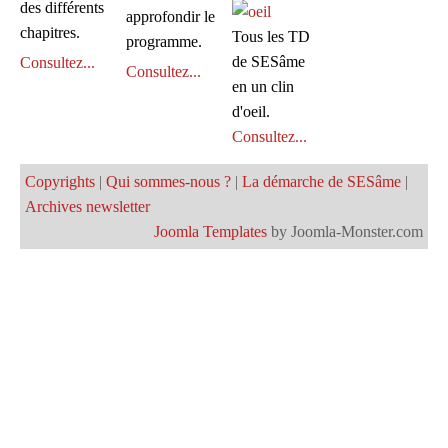
des différents
approfondir le
chapitres.
Tous les TD
programme.
de SESâme
Consultez...
Consultez...
en un clin
d'oeil.
Consultez...
Copyrights
|
Qui sommes-nous ?
|
La démarche de SESâme
|
Archives newsletter
Joomla Templates
by Joomla-Monster.com