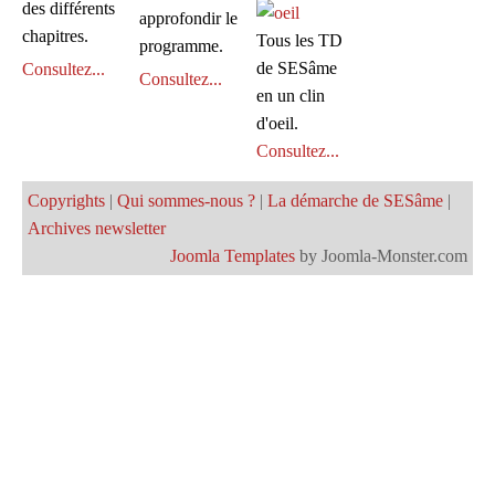
des différents
approfondir le
chapitres.
Tous les TD
programme.
de SESâme
Consultez...
Consultez...
en un clin
d'oeil.
Consultez...
Copyrights
|
Qui sommes-nous ?
|
La démarche de SESâme
|
Archives newsletter
Joomla Templates
by Joomla-Monster.com