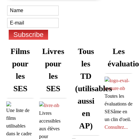
Films
Livres
Tous
Les
pour
pour
les
évaluati
les
les
TD
SES
SES
(utilisables
Toutes les
aussi
évaluations de
Une liste de
en
SESâme en
Livres
films
un clin d'oeil.
accessibles
AP)
utilisables
Consultez...
aux élèves
dans le cadre
pour